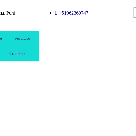
ma, Perú
+51962369747
os
Servicios
Contacto