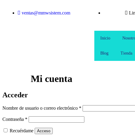
ventas@mmwsistem.com
Li
Inicio
Nosotr
Blog
Tienda
Mi cuenta
Acceder
Nombre de usuario o correo electrónico
*
Contraseña
*
Recuérdame
Acceso