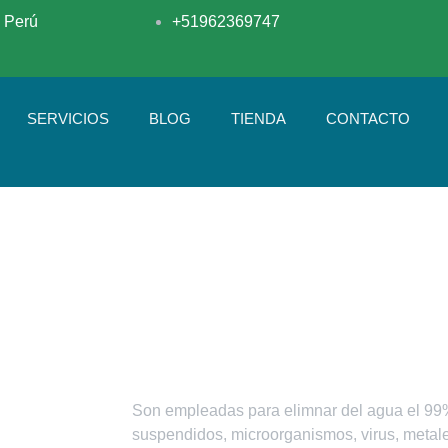
 Perú
+51962369747
SERVICIOS
BLOG
TIENDA
CONTACTO
Son empleadas para elimnar del agua el 99%
suspendidos, microorganismos, virus, metales