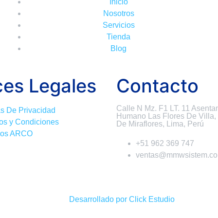
Inicio
Nosotros
Servicios
Tienda
Blog
ces Legales
Contacto
Calle N Mz. F1 LT. 11 Asenta
as De Privacidad
Humano Las Flores De Villa,
os y Condiciones
De Miraflores, Lima, Perú
hos ARCO
+51 962 369 747
ventas@mmwsistem.c
Desarrollado por Click Estudio