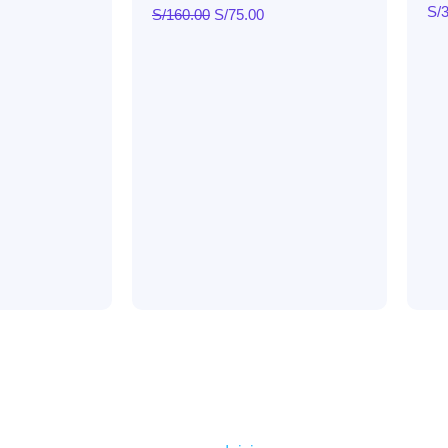
S/
S/
160.00
S/
75.00