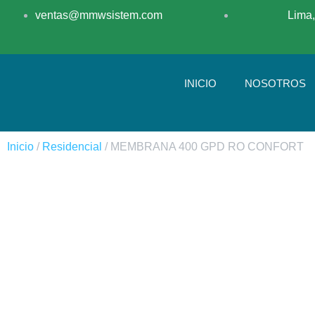
ventas@mmwsistem.com
Lima,
INICIO
NOSOTROS
Inicio
/
Residencial
/ MEMBRANA 400 GPD RO CONFORT