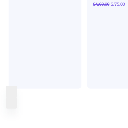
S/
160.00
S/
75.00